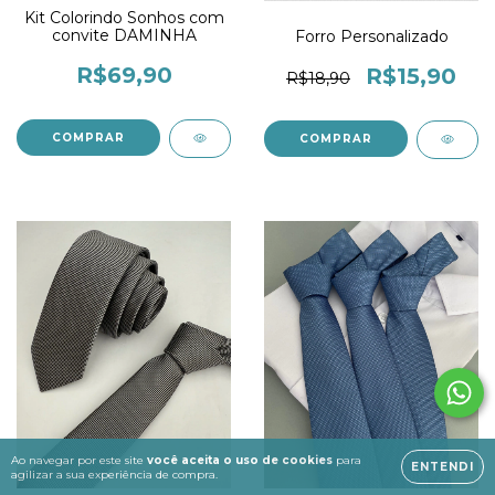
Kit Colorindo Sonhos com
convite DAMINHA
Forro Personalizado
R$69,90
R$15,90
R$18,90
Ao navegar por este site
você aceita o uso de cookies
para
ENTENDI
agilizar a sua experiência de compra.