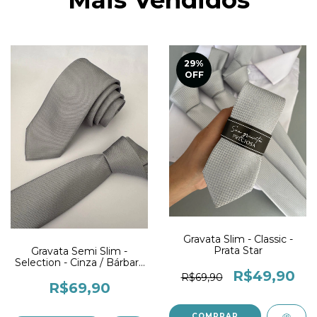
Mais Vendidos
29
%
OFF
Gravata Slim - Classic -
Prata Star
Gravata Semi Slim -
Selection - Cinza / Bárbara
R$49,90
Evans
R$69,90
R$69,90